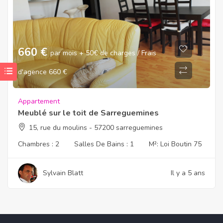
660
€
par mois + 50€ de charges / Frais
d'agence 660 €
Appartement
Meublé sur le toit de Sarreguemines
15, rue du moulins - 57200 sarreguemines
Chambres :
2
Salles De Bains :
1
M²:
Loi Boutin 75
Sylvain Blatt
Il y a 5 ans