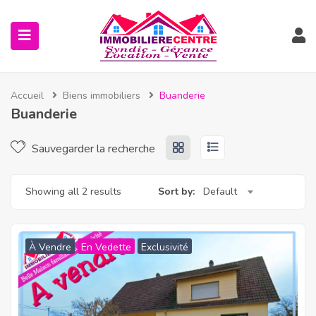
Accueil
Biens immobiliers
Buanderie
Buanderie
Sauvegarder la recherche
Showing all 2 results
Sort by:
Default
À Vendre
En Vedette
Exclusivité