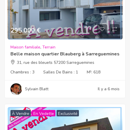
295 000
€
Maison familiale
,
Terrain
Belle maison quartier Blauberg à Sarreguemines
31, rue des bleuets 57200 Sarreguemines
Chambres :
3
Salles De Bains :
1
M²:
618
Sylvain Blatt
Il y a 6 mois
À Vendre
En Vedette
Exclusivité