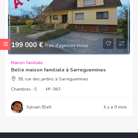
199 000
€
Frais d'agences inclus
Maison familiale
Belle maison familiale à Sarreguemines
38, rue des jardins à Sarreguemines
Chambres :
5
M²:
943
Sylvain Blatt
Il y a 9 mois