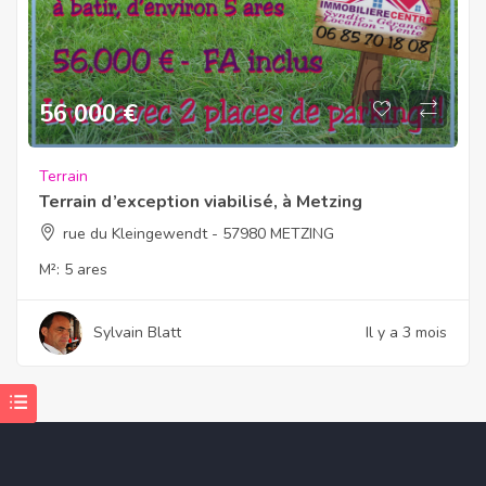
56 000
€
Terrain
Terrain d’exception viabilisé, à Metzing
rue du Kleingewendt - 57980 METZING
M²:
5 ares
Sylvain Blatt
Il y a 3 mois